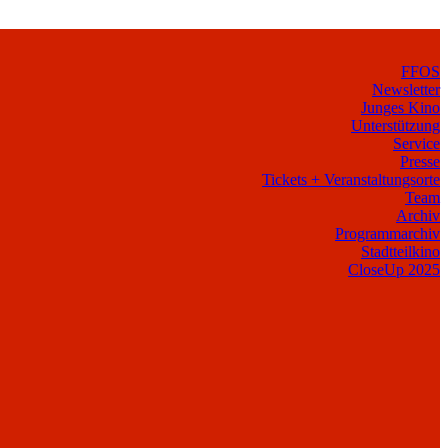
FFOS
Newsletter
Junges Kino
Unterstützung
Service
Presse
Tickets + Veranstaltungsorte
Team
Archiv
Programmarchiv
Stadtteilkino
CloseUp 2025