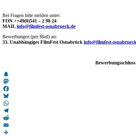
Bei Fragen bitte melden unter:
FON ++49(0)541 – 2 98 24
MAIL
info@filmfest-osnabrueck.de
Bewerbungen (per Mail) an:
33. Unabhängiges FilmFest Osnabrück
info@filmfest-osnabruec
Bewerbungsschluss i
Snapchat
Mastodon
Facebook
Bluesky
WhatsApp
Telegram
Reddit
Email