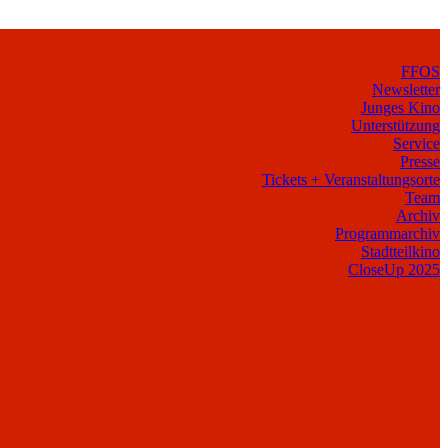
FFOS
Newsletter
Junges Kino
Unterstützung
Service
Presse
Tickets + Veranstaltungsorte
Team
Archiv
Programmarchiv
Stadtteilkino
CloseUp 2025