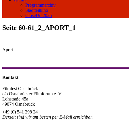
Programmarchiv
Stadtteilkino
CloseUp 2025
Seite 60-61_2_APORT_1
Aport
Kontakt
Filmfest Osnabrück
c/o Osnabrücker Filmforum e. V.
Lohstraße 45a
49074 Osnabrück
+49 (0) 541 298 24
Derzeit sind wir am besten per E-Mail erreichbar.
info@filmfest-osnabrueck.de