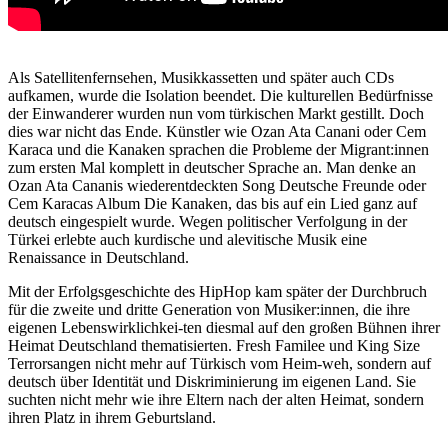
Als Satellitenfernsehen, Musikkassetten und später auch CDs
aufkamen, wurde die Isolation beendet. Die kulturellen Bedürfnisse
der Einwanderer wurden nun vom türkischen Markt gestillt. Doch
dies war nicht das Ende. Künstler wie Ozan Ata Canani oder Cem
Karaca und die Kanaken sprachen die Probleme der Migrant:innen
zum ersten Mal komplett in deutscher Sprache an. Man denke an
Ozan Ata Cananis wiederentdeckten Song Deutsche Freunde oder
Cem Karacas Album Die Kanaken, das bis auf ein Lied ganz auf
deutsch eingespielt wurde. Wegen politischer Verfolgung in der
Türkei erlebte auch kurdische und alevitische Musik eine
Renaissance in Deutschland.
Mit der Erfolgsgeschichte des HipHop kam später der Durchbruch
für die zweite und dritte Generation von Musiker:innen, die ihre
eigenen Lebenswirklichkei-ten diesmal auf den großen Bühnen ihrer
Heimat Deutschland thematisierten. Fresh Familee und King Size
Terrorsangen nicht mehr auf Türkisch vom Heim-weh, sondern auf
deutsch über Identität und Diskriminierung im eigenen Land. Sie
suchten nicht mehr wie ihre Eltern nach der alten Heimat, sondern
ihren Platz in ihrem Geburtsland.