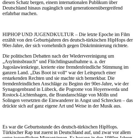
diesen Schatz bergen, einem internationalen Publikum über
Deutschland hinaus zugänglich und generationenübergreifend
erfahrbar machen.
HIPHOP UND JUGENDKULTUR – Die letzte Epoche im Film
erzählt von den Geburtsjahren des deutsch-türkischen HipHops der
90er-Jahre, der sich vornehmlich gegen Diskriminierung richtete.
Die politischen Debatten nach der Wiedervereinigung um
„Asylmissbrauch“ und Flüchtlingsaufnahme u. a. der
Jugoslawienkriege, kreierte eine fremdenfeindliche Stimmung im
ganzen Land. „Das Boot ist voll“ war der Leitspruch einer
erstarkenden Rechten und sie machte sich bemerkbar. Die
fremdenfeindlichen Anschläge zu Beginn der 90er-Jahre, wie der
Synagogenbrand in Lübeck, die Pogrome von Hoyerswerda und
Rostock-Lichtenhagen, die Brandanschläge von Mölln und
Solingen versetzten die Einwanderer in Angst und Schrecken – das
drückte sich auf ganz eigene Art und Weise in der Musik aus.
Es war die Geburtsstunde des deutsch-türkischen HipHops.
Türkischer Rap trat zuerst in Deutschland auf, und zwar vor allem
unter jugendlichen Migrant:innen. Es begann in den 1980er-Jahren