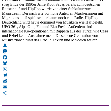
stieg Ende der 1990er-Jahre Kool Savaş bereits zum deutschen
Rapstar auf und HipHop wurde von einer Subkultur zum
Mainstream. Der nach wie vor hohe Anteil an Musiker:innen mit
Migrationsanteil spielt seither kaum noch eine Rolle. HipHop in
Deutschland wird heute dominiert von Musikern wie Haftbefehl,
UFO 361, Alpa Gun, Fuatund Eko Fresh. Außerdem sind
internationale Ko-operationen mit Rappern aus der Türkei wie Ceza
und Ezhel keine Ausnahme mehr. Diese neue Generation von
Musiker:innen führt das Erbe in Texten und Melodien weiter.
Snapchat
Mastodon
Facebook
Bluesky
WhatsApp
Telegram
Reddit
Email
Teilen