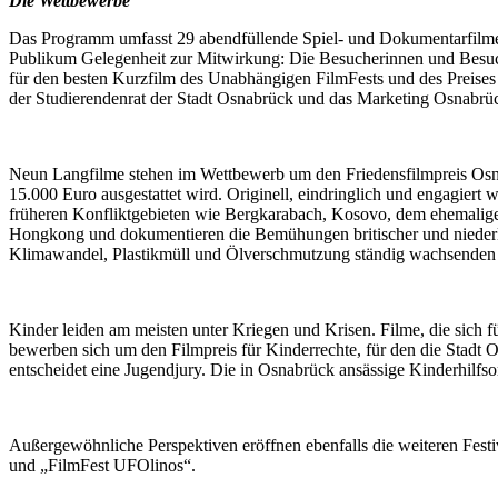
Die Wettbewerbe
Das Programm umfasst 29 abendfüllende Spiel- und Dokumentarfilme. 4
Publikum Gelegenheit zur Mitwirkung: Die Besucherinnen und Besuc
für den besten Kurzfilm des Unabhängigen FilmFests und des Preises f
der Studierendenrat der Stadt Osnabrück und das Marketing Osnabrü
Neun Langfilme stehen im Wettbewerb um den Friedensfilmpreis Osnab
15.000 Euro ausgestattet wird. Originell, eindringlich und engagiert
früheren Konfliktgebieten wie Bergkarabach, Kosovo, dem ehemaligen
Hongkong und dokumentieren die Bemühungen britischer und niederl
Klimawandel, Plastikmüll und Ölverschmutzung ständig wachsenden 
Kinder leiden am meisten unter Kriegen und Krisen. Filme, die sich f
bewerben sich um den Filmpreis für Kinderrechte, für den die Stadt O
entscheidet eine Jugendjury. Die in Osnabrück ansässige Kinderhilfso
Außergewöhnliche Perspektiven eröffnen ebenfalls die weiteren Festi
und „FilmFest UFOlinos“.