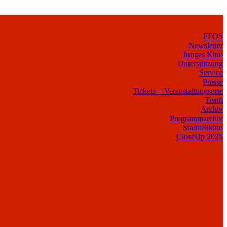
FFOS
Newsletter
Junges Kino
Unterstützung
Service
Presse
Tickets + Veranstaltungsorte
Team
Archiv
Programmarchiv
Stadtteilkino
CloseUp 2025