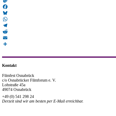
Snapchat
Mastodon
Facebook
Bluesky
WhatsApp
Telegram
Reddit
Email
Teilen
Kontakt
Filmfest Osnabrück
c/o Osnabrücker Filmforum e. V.
Lohstraße 45a
49074 Osnabrück
+49 (0) 541 298 24
Derzeit sind wir am besten per E-Mail erreichbar.
info@filmfest-osnabrueck.de