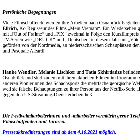
Persönliche Begegnungen
Viele Filmschaffende werden ihre Arbeiten nach Osnabrück begleiten
Ellrich
, Ko-Regisseur des Films „Mein Vietnam“. Ein Wiedersehen gi
mit „[Out of Fra]me“ und „PIX“ zweimal in Folge den Kurzfilmpreis
TV-Serien wie „DRUCK“ und „Deutscher“ in diesem Jahr mit „Väter un
gefördert von der Nordmedia, an niedersächsischen Schauplätzen den S
und Pasquale Aleardi.
Hauke Wendler
,
Melanie Lischker
und
Tatia Skhirtladze
befinden 
Osnabrück und sind zudem mit ihren aktuellen Filmen im Programm ver
anderen Pionierinnen des Schachsports die mehrfache georgische Weltm
weil sie falsche Behauptungen zu ihrer Person aus der Netflix-Seri
gegen den US-Streaming-Dienst erheben ließ.
Die Festivalmitarbeiterinnen und -mitarbeiter vermitteln gerne Tel
Filmschaffenden und Juroren.
Presseakkreditierungen sind ab dem 4.10.2021 möglich
.