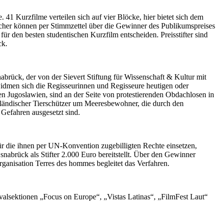
1 Kurzfilme verteilen sich auf vier Blöcke, hier bietet sich dem
her können per Stimmzettel über die Gewinner des Publikumspreises
ür den besten studentischen Kurzfilm entscheiden. Preisstifter sind
ck.
rück, der von der Sievert Stiftung für Wissenschaft & Kultur mit
 widmen sich die Regisseurinnen und Regisseure heutigen oder
 Jugoslawien, sind an der Seite von protestierenden Obdachlosen in
ändischer Tierschützer um Meeresbewohner, die durch den
Gefahren ausgesetzt sind.
ür die ihnen per UN-Konvention zugebilligten Rechte einsetzen,
snabrück als Stifter 2.000 Euro bereitstellt. Über den Gewinner
rganisation Terres des hommes begleitet das Verfahren.
valsektionen „Focus on Europe“, „Vistas Latinas“, „FilmFest Laut“