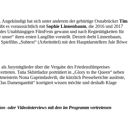
. Angekündigt hat sich unter anderem der gebürtige Osnabrücker
Tim
bt es voraussichtlich mit
Sophie Linnenbaum
, die 2016 und 2017
 des Unabhängigen FilmFests gewann und nach Regietätigkeiten für
ser“ ihren ersten Langfilm vorstellt. Derzeit dreht Linnenbaum,
pielfilm „Subtext“ (Arbeitstitel) mit den Hauptdarstellern Jule Böwe
als Jurymitglieder über die Vergabe des Friedensfilmpreises
treten. Tatia Skhirtladze porträtiert in „Glory to the Queen“ neben
eisterin Nona Gaprindashvili, die kürzlich Presseberichte auslöste,
e „Das Damengambit“ korrigiert wissen möchte und deshalb Klage
efon- oder Videointerviews mit den im Programm vertretenen