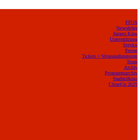
FFOS
Newsletter
Junges Kino
Unterstützung
Service
Presse
Tickets + Veranstaltungsorte
Team
Archiv
Programmarchiv
Stadtteilkino
CloseUp 2025