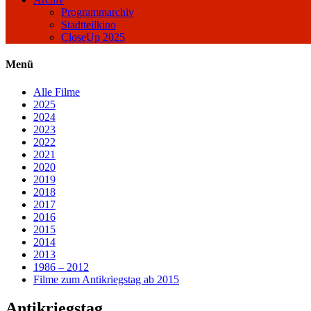
Programmarchiv
Stadtteilkino
CloseUp 2025
Menü
Alle Filme
2025
2024
2023
2022
2021
2020
2019
2018
2017
2016
2015
2014
2013
1986 – 2012
Filme zum Antikriegstag ab 2015
Antikriegstag