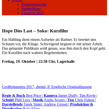
Programmarchiv
Stadtteilkino
CloseUp 2025
Hope Dies Last – Soko: Kurzfilm
Ein Häftling dient einem Aufseher als Barbier. Er bereitet den
Schaum vor, die Klinge. Schweigend beginnt er mit seiner Arbeit.
Das gebannte Publikum weiß genau, was ihm durch den Kopf geht.
Ein Kurzfilm nach wahren Begebenheiten.
Freitag, 19. Oktober | 22:30 Uhr, Lagerhalle
Großbritannien 2017, digital, 8’ Englische Originalfassung
Regie & Buch
Ben Price |
Kamera
James Duffy, Tim Royle |
Schnitt
Phill Lees |
Musik
Audio Scores |
Ton
Chris Fulton |
Darstellende
Tarek Slater, Andrew Grosei |
Produktion &
Distribution
Bolo Films