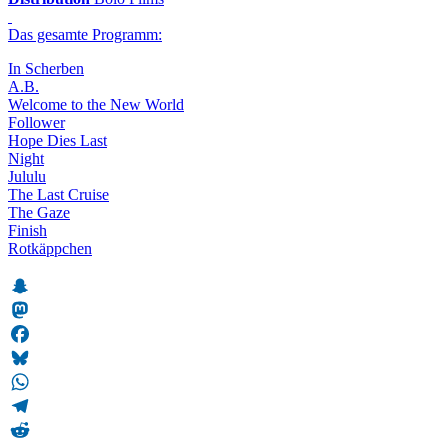
Das gesamte Programm:
In Scherben
A.B.
Welcome to the New World
Follower
Hope Dies Last
Night
Jululu
The Last Cruise
The Gaze
Finish
Rotkäppchen
Snapchat
Mastodon
Facebook
Bluesky
WhatsApp
Telegram