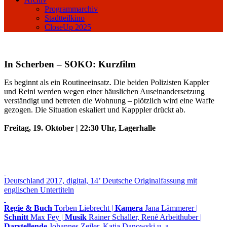
Programmarchiv
Stadtteilkino
CloseUp 2025
In Scherben – SOKO: Kurzfilm
Es beginnt als ein Routineeinsatz. Die beiden Polizisten Kappler
und Reini werden wegen einer häuslichen Auseinandersetzung
verständigt und betreten die Wohnung – plötzlich wird eine Waffe
gezogen. Die Situation eskaliert und Kapppler drückt ab.
Freitag, 19. Oktober | 22:30 Uhr, Lagerhalle
Deutschland 2017, digital, 14’ Deutsche Originalfassung mit
englischen Untertiteln
Regie & Buch
Torben Liebrecht |
Kamera
Jana Lämmerer |
Schnitt
Max Fey |
Musik
Rainer Schaller, René Arbeithuber |
Darstellende
Johannes Zeiler, Katja Danowski u. a.