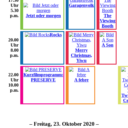
17.30
Garagenvolk
Uhr
5.30
Jetzt oder morgen
The
p.m.
Viewing
Booth
Rocks
20.00
A Son
Uhr
Merry
8.00
Christmas,
p.m.
Yiwu
Kurzfilmprogramm:
22.00
PRESERVE
A febre
Uhr
10.00
p.m.
Twe
Ce
– Freitag, 23. Oktober 2020 –