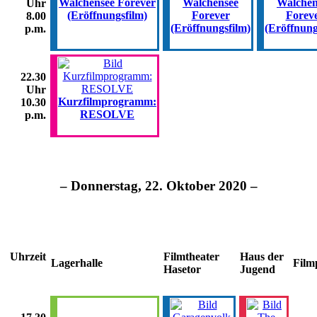
Walchensee Forever
Walchensee
Walchen
Uhr
(Eröffnungsfilm)
Forever
Forev
8.00
(Eröffnungsfilm)
(Eröffnung
p.m.
22.30
Uhr
Kurzfilmprogramm:
10.30
RESOLVE
p.m.
– Donnerstag, 22. Oktober 2020 –
Uhrzeit
Filmtheater
Haus der
Lagerhalle
Film
Hasetor
Jugend