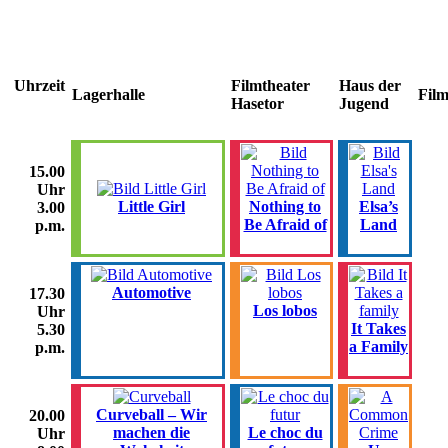
Uhrzeit
Filmtheater
Haus der
Lagerhalle
Fil
Hasetor
Jugend
15.00
Uhr
Little Girl
Nothing to
Elsa’s
3.00
Be Afraid of
Land
p.m.
Automotive
17.30
Los lobos
Uhr
It Takes
5.30
a Family
p.m.
Curveball – Wir
20.00
machen die
Le choc du
Uhr