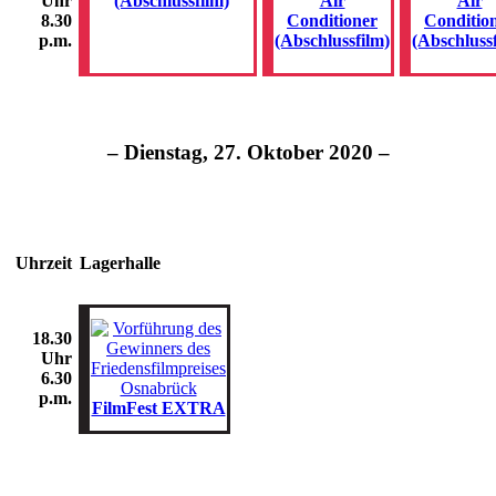
(Abschlussfilm)
Air
Air
Uhr
Conditioner
Conditio
8.30
(Abschlussfilm)
(Abschluss
p.m.
– Dienstag, 27. Oktober 2020 –
Uhrzeit
Lagerhalle
18.30
Uhr
6.30
p.m.
FilmFest EXTRA