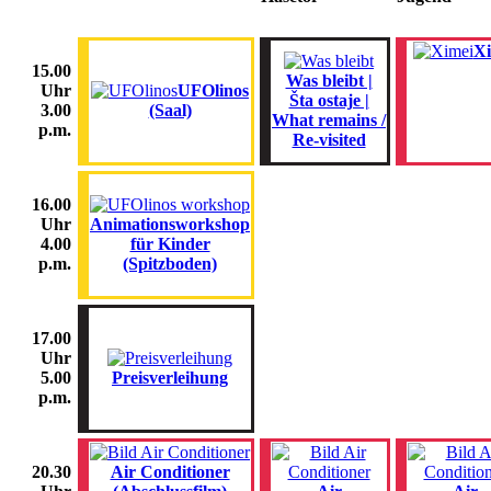
Xi
15.00
Was bleibt |
UFOlinos
Uhr
Šta ostaje |
(Saal)
3.00
What remains /
p.m.
Re-visited
16.00
Animationsworkshop
Uhr
für Kinder
4.00
(Spitzboden)
p.m.
17.00
Uhr
Preisverleihung
5.00
p.m.
Air Conditioner
20.30