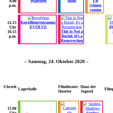
Wahrheit
futur
Un
8.00
crimen
p.m.
común
Kurzfilmprogramm:
22.15
EVOLVE
AV
Uhr
This Is Not a
10.15
Burial, It’s a
p.m.
Resurrection
– Samstag, 24. Oktober 2020 –
Uhrzeit
Filmtheater
Haus der
Lagerhalle
Film
Hasetor
Jugend
15.00
Sunless
Uhr