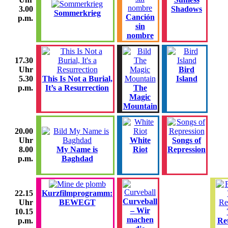
Shadows
3.00
Sommerkrieg
Canción
p.m.
sin
nombre
17.30
Bird
Uhr
This Is Not a Burial,
Island
5.30
It’s a Resurrection
The
p.m.
Magic
Mountain
20.00
White
Songs of
Uhr
My Name is
Riot
Repression
8.00
Baghdad
p.m.
Kurzfilmprogramm:
22.15
Curveball
BEWEGT
Uhr
– Wir
10.15
machen
Re
p.m.