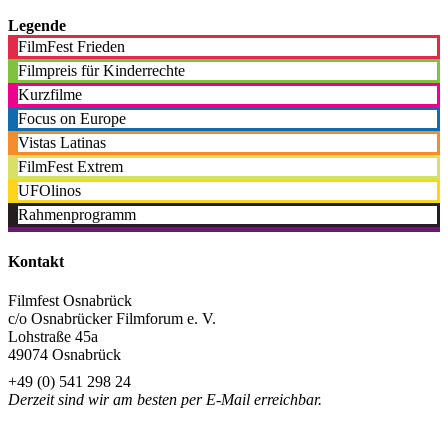
Legende
FilmFest Frieden
Filmpreis für Kinderrechte
Kurzfilme
Focus on Europe
Vistas Latinas
FilmFest Extrem
UFOlinos
Rahmenprogramm
Kontakt
Filmfest Osnabrück
c/o Osnabrücker Filmforum e. V.
Lohstraße 45a
49074 Osnabrück
+49 (0) 541 298 24
Derzeit sind wir am besten per E-Mail erreichbar.
info@filmfest-osnabrueck.de